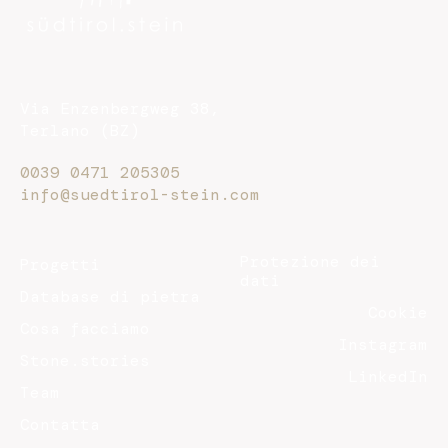
Via Enzenbergweg 38,
Terlano (BZ)
0039 0471 205305
info@suedtirol-stein.com
Protezione dei
Progetti
dati
Database di pietra
Cookie
Cosa facciamo
Instagram
Stone.stories
LinkedIn
Team
Contatta