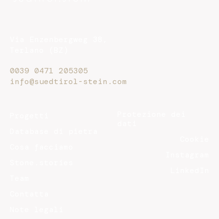
Via Enzenbergweg 38,
Terlano (BZ)
0039 0471 205305
info@suedtirol-stein.com
Protezione dei
Progetti
dati
Database di pietra
Cookie
Cosa facciamo
Instagram
Stone.stories
LinkedIn
Team
Contatta
Note legali